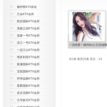
柳州荤KTV排名
兰会KTV会所
凯宾国际KTV会所
美丽之冠KTV会所
皇家一号KTV会所
滨江一号KTV会所
一流绝赞！柳州ktv公主价钱
一品江山KTV会所
维多利亚KTV会所
共1条 每页20条 页次：1/1
新濠国际KTV会所
宝悦国际KTV会所
环球金殿KTV会所
星辉国际KTV会所
音乐无限KTV会所
九号娱乐KTV会所