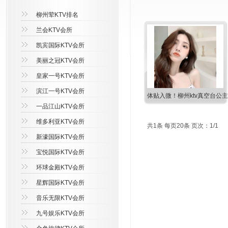
柳州荤KTV排名
兰会KTV会所
凯宾国际KTV会所
美丽之冠KTV会所
皇家一号KTV会所
滨江一号KTV会所
体贴入微！柳州ktv真空台公
一品江山KTV会所
维多利亚KTV会所
共1条 每页20条 页次：1/1
新濠国际KTV会所
宝悦国际KTV会所
环球金殿KTV会所
星辉国际KTV会所
音乐无限KTV会所
九号娱乐KTV会所